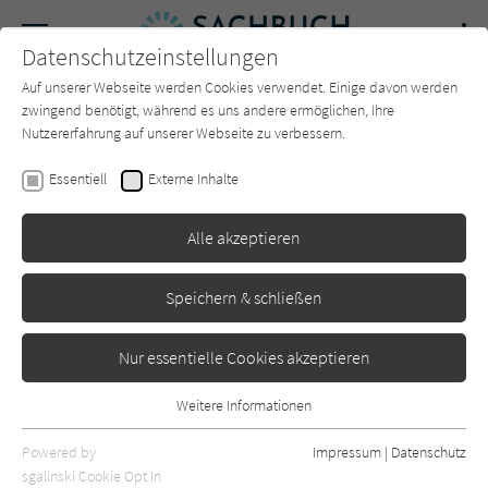
Navigation
Datenschutzeinstellungen
Couch
wechse
Auf unserer Webseite werden Cookies verwendet. Einige davon werden
Forum
Charts
Newsletter
SUCHE
zwingend benötigt, während es uns andere ermöglichen, Ihre
Nutzererfahrung auf unserer Webseite zu verbessern.
Mary Caperton Morton
Essentiell
Externe Inhalte
500 Walks - Nationalparks:
Alle akzeptieren
Erlebnis-Wanderungen durch
die beeindruckendsten
Speichern & schließen
Landschaften der Welt
Nur essentielle Cookies akzeptieren
Knesebeck
Erschienen: März 2025
0
Weitere Informationen
Essentiell
Essentielle Cookies werden für grundlegende Funktionen der
Powered by
Impressum
|
Datenschutz
Webseite benötigt. Dadurch ist gewährleistet, dass die Webseite
sgalinski Cookie Opt In