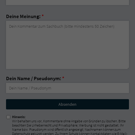
Deine Meinung:
*
Dein Name / Pseudonym:
*
Nicht
ausfüllen!
Hinweis:
Wir behalten uns vor, Kommentare ohne Angabe von Gründen zu löschen. Bitte
beachten Sie Urheberrecht und Privatsphäre; Werbung ist nicht gestattet. Ihr
Name bzw. Pseudonym wird öffentlich angezeigt; Nachnamen können zum
Datenschutz gekürzt werden. Zu Ihrem Schutz können Kontaktdaten wie E-Mail-